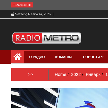
Skip
ПОСЛЕДНЕЕ
to
Четверг, 6 августа, 2026
content
Слушать онлайн и на 102.4 FM
Радио МЕТРО
бесплатно в хорошем качестве Санкт-
О РАДИО
КОМАНДА
НОВОСТИ
Петербург и Россия
>>
Home
2022
Январь
1