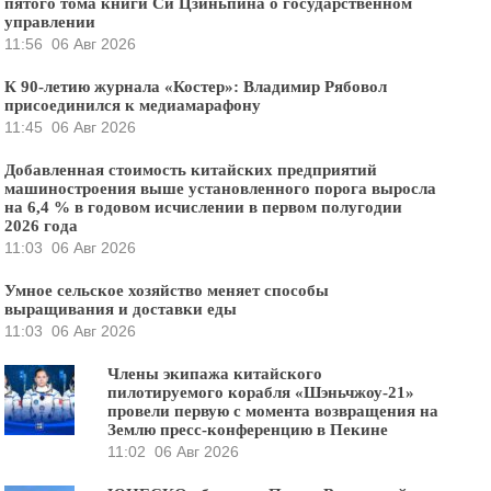
пятого тома книги Си Цзиньпина о государственном
управлении
11:56
06 Авг 2026
К 90-летию журнала «Костер»: Владимир Рябовол
присоединился к медиамарафону
11:45
06 Авг 2026
Добавленная стоимость китайских предприятий
машиностроения выше установленного порога выросла
на 6,4 % в годовом исчислении в первом полугодии
2026 года
11:03
06 Авг 2026
Умное сельское хозяйство меняет способы
выращивания и доставки еды
11:03
06 Авг 2026
Члены экипажа китайского
пилотируемого корабля «Шэньчжоу-21»
провели первую с момента возвращения на
Землю пресс-конференцию в Пекине
11:02
06 Авг 2026