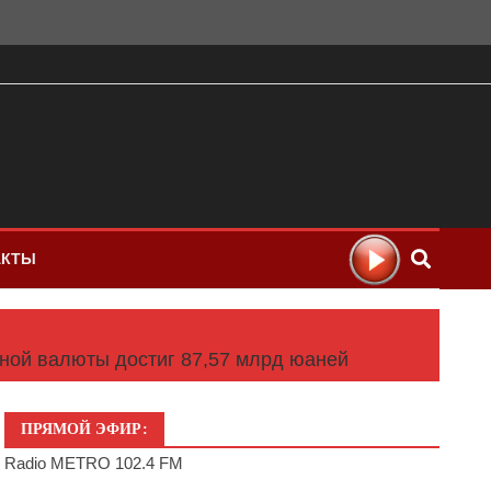
АКТЫ
ной валюты достиг 87,57 млрд юаней
ПРЯМОЙ ЭФИР:
Radio METRO 102.4 FM