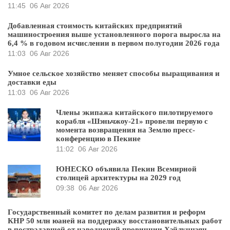
11:45
06 Авг 2026
Добавленная стоимость китайских предприятий
машиностроения выше установленного порога выросла на
6,4 % в годовом исчислении в первом полугодии 2026 года
11:03
06 Авг 2026
Умное сельское хозяйство меняет способы выращивания и
доставки еды
11:03
06 Авг 2026
Члены экипажа китайского пилотируемого
корабля «Шэньчжоу-21» провели первую с
момента возвращения на Землю пресс-
конференцию в Пекине
11:02
06 Авг 2026
ЮНЕСКО объявила Пекин Всемирной
столицей архитектуры на 2029 год
09:38
06 Авг 2026
Государственный комитет по делам развития и реформ
КНР 50 млн юаней на поддержку восстановительных работ
в пострадавшей от наводнений провинции Хэйлунцзян