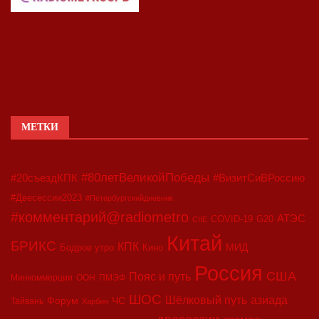
МЕТКИ
#80летВеликойПобеды
#20съездКПК
#ВизитСиВРоссию
#Двесессии2023
#Петербургскийдневник
#комментарий@radiometro
АТЭС
COVID-19
G20
CIIE
Китай
БРИКС
КПК
МИД
Бодрое утро
Кино
Россия
США
Пояс и путь
Минкоммерции
ООН
ПМЭФ
ШОС
азиада
Шёлковый путь
Форум
ЧС
Тайвань
Харбин