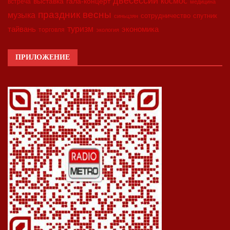
двесессии
космос
выставка
гала-концерт
встреча
медицина
праздник весны
музыка
сотрудничество
спутник
синьцзян
туризм
экономика
тайвань
торговля
экология
ПРИЛОЖЕНИЕ