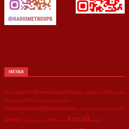
МЕТКИ
#80летВеликойПобеды
#20съездКПК
#ВизитСиВРоссию
#Двесессии2023
#Петербургскийдневник
#комментарий@radiometro
АТЭС
COVID-19
G20
CIIE
Китай
БРИКС
КПК
МИД
Бодрое утро
Кино