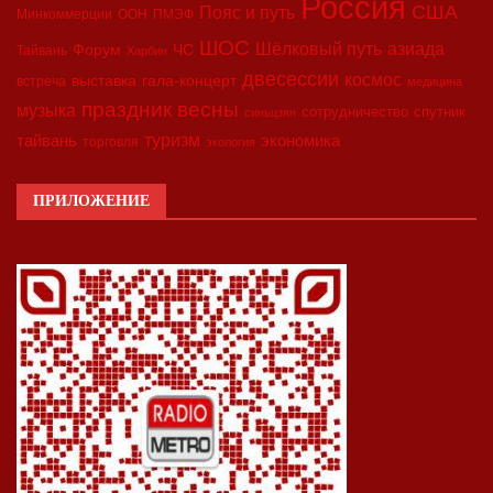
Россия
США
Пояс и путь
Минкоммерции
ООН
ПМЭФ
ШОС
азиада
Шёлковый путь
Форум
ЧС
Тайвань
Харбин
двесессии
космос
выставка
гала-концерт
встреча
медицина
праздник весны
музыка
сотрудничество
спутник
синьцзян
туризм
экономика
тайвань
торговля
экология
ПРИЛОЖЕНИЕ