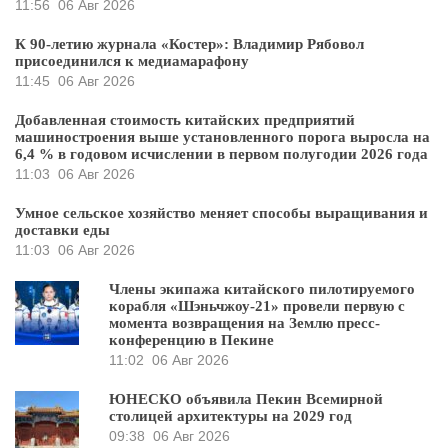
11:56
06 Авг 2026
К 90-летию журнала «Костер»: Владимир Рябовол
присоединился к медиамарафону
11:45
06 Авг 2026
Добавленная стоимость китайских предприятий
машиностроения выше установленного порога выросла на
6,4 % в годовом исчислении в первом полугодии 2026 года
11:03
06 Авг 2026
Умное сельское хозяйство меняет способы выращивания и
доставки еды
11:03
06 Авг 2026
Члены экипажа китайского пилотируемого
корабля «Шэньчжоу-21» провели первую с
момента возвращения на Землю пресс-
конференцию в Пекине
11:02
06 Авг 2026
ЮНЕСКО объявила Пекин Всемирной
столицей архитектуры на 2029 год
09:38
06 Авг 2026