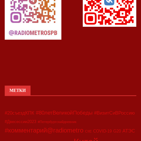
МЕТКИ
#80летВеликойПобеды
#20съездКПК
#ВизитСиВРоссию
#Двесессии2023
#Петербургскийдневник
#комментарий@radiometro
АТЭС
COVID-19
G20
CIIE