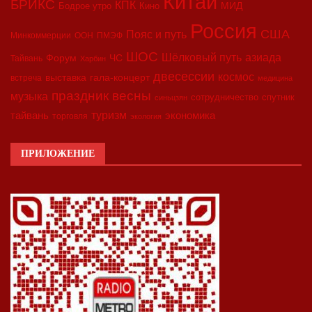
Китай
БРИКС
КПК
МИД
Бодрое утро
Кино
Россия
США
Пояс и путь
Минкоммерции
ООН
ПМЭФ
ШОС
азиада
Шёлковый путь
Форум
ЧС
Тайвань
Харбин
двесессии
космос
выставка
гала-концерт
встреча
медицина
праздник весны
музыка
сотрудничество
спутник
синьцзян
туризм
экономика
тайвань
торговля
экология
ПРИЛОЖЕНИЕ