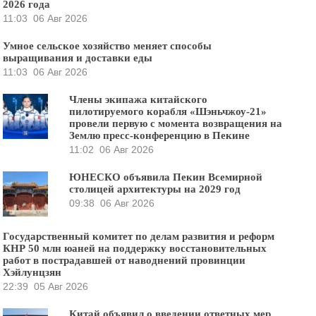
2026 года
11:03
06 Авг 2026
Умное сельское хозяйство меняет способы
выращивания и доставки еды
11:03
06 Авг 2026
Члены экипажа китайского
пилотируемого корабля «Шэньчжоу-21»
провели первую с момента возвращения на
Землю пресс-конференцию в Пекине
11:02
06 Авг 2026
ЮНЕСКО объявила Пекин Всемирной
столицей архитектуры на 2029 год
09:38
06 Авг 2026
Государственный комитет по делам развития и реформ
КНР 50 млн юаней на поддержку восстановительных
работ в пострадавшей от наводнений провинции
Хэйлунцзян
22:39
05 Авг 2026
Китай объявил о введении ответных мер