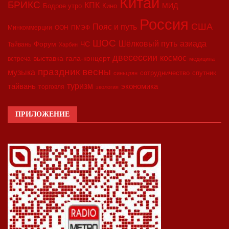
Китай
БРИКС
КПК
МИД
Бодрое утро
Кино
Россия
США
Пояс и путь
Минкоммерции
ООН
ПМЭФ
ШОС
азиада
Шёлковый путь
Форум
ЧС
Тайвань
Харбин
двесессии
космос
выставка
гала-концерт
встреча
медицина
праздник весны
музыка
сотрудничество
спутник
синьцзян
туризм
экономика
тайвань
торговля
экология
ПРИЛОЖЕНИЕ