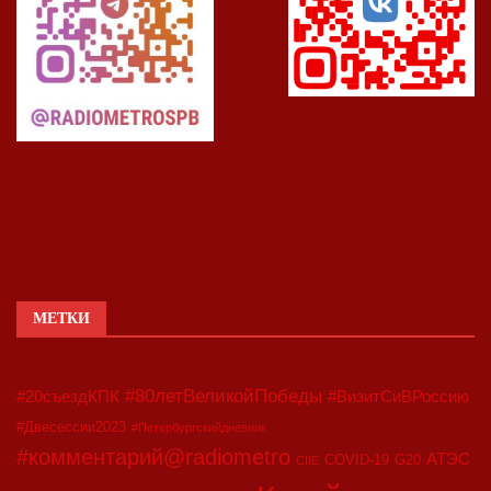
МЕТКИ
#80летВеликойПобеды
#20съездКПК
#ВизитСиВРоссию
#Двесессии2023
#Петербургскийдневник
#комментарий@radiometro
АТЭС
COVID-19
G20
CIIE