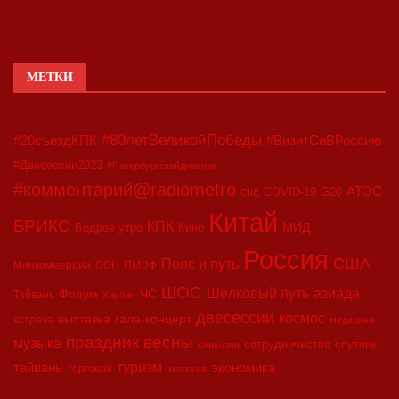
МЕТКИ
#80летВеликойПобеды
#20съездКПК
#ВизитСиВРоссию
#Двесессии2023
#Петербургскийдневник
#комментарий@radiometro
АТЭС
COVID-19
G20
CIIE
Китай
БРИКС
КПК
МИД
Бодрое утро
Кино
Россия
США
Пояс и путь
Минкоммерции
ООН
ПМЭФ
ШОС
азиада
Шёлковый путь
Форум
ЧС
Тайвань
Харбин
двесессии
космос
выставка
гала-концерт
встреча
медицина
праздник весны
музыка
сотрудничество
спутник
синьцзян
туризм
экономика
тайвань
торговля
экология