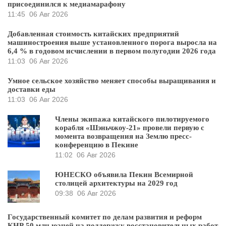
присоединился к медиамарафону
11:45
06 Авг 2026
Добавленная стоимость китайских предприятий
машиностроения выше установленного порога выросла на
6,4 % в годовом исчислении в первом полугодии 2026 года
11:03
06 Авг 2026
Умное сельское хозяйство меняет способы выращивания и
доставки еды
11:03
06 Авг 2026
Члены экипажа китайского пилотируемого
корабля «Шэньчжоу-21» провели первую с
момента возвращения на Землю пресс-
конференцию в Пекине
11:02
06 Авг 2026
ЮНЕСКО объявила Пекин Всемирной
столицей архитектуры на 2029 год
09:38
06 Авг 2026
Государственный комитет по делам развития и реформ
КНР 50 млн юаней на поддержку восстановительных работ