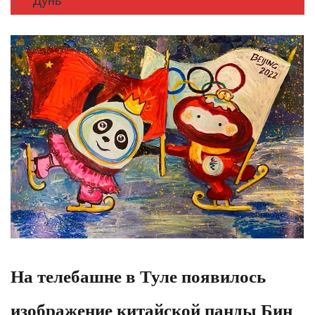
Дунь
На телебашне в Туле появилось
изображение китайской панды Бин