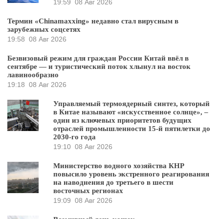
19:59
08 Авг 2026
Термин «Chinamaxxing» недавно стал вирусным в
зарубежных соцсетях
19:58
08 Авг 2026
Безвизовый режим для граждан России Китай ввёл в
сентябре — и туристический поток хлынул на восток
лавинообразно
19:18
08 Авг 2026
Управляемый термоядерный синтез, который
в Китае называют «искусственное солнце», –
один из ключевых приоритетов будущих
отраслей промышленности 15-й пятилетки до
2030-го года
19:10
08 Авг 2026
Министерство водного хозяйства КНР
повысило уровень экстренного реагирования
на наводнения до третьего в шести
восточных регионах
19:09
08 Авг 2026