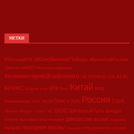
МЕТКИ
#80летВеликойПобеды
#20съездКПК
#ВизитСиВРоссию
#Двесессии2023
#Петербургскийдневник
#комментарий@radiometro
АТЭС
COVID-19
G20
CIIE
Китай
БРИКС
КПК
МИД
Бодрое утро
Кино
Россия
США
Пояс и путь
Минкоммерции
ООН
ПМЭФ
ШОС
азиада
Шёлковый путь
Форум
ЧС
Тайвань
Харбин
двесессии
космос
выставка
гала-концерт
встреча
медицина
праздник весны
музыка
сотрудничество
спутник
синьцзян