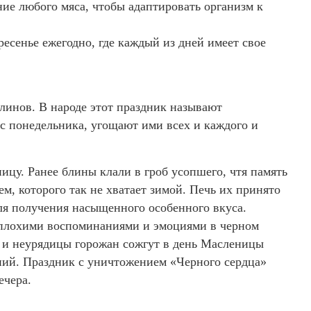
ние любого мяса, чтобы адаптировать организм к
есенье ежегодно, где каждый из дней имеет свое
линов. В народе этот праздник называют
с понедельника, угощают ими всех и каждого и
ицу. Ранее блины клали в гроб усопшего, чтя память
м, которого так не хватает зимой. Печь их принято
для получения насыщенного особенного вкуса.
с плохими воспоминаниями и эмоциями в черном
ы и неурядицы горожан сожгут в день Масленицы
яний. Праздник с уничтожением «Черного сердца»
ечера.