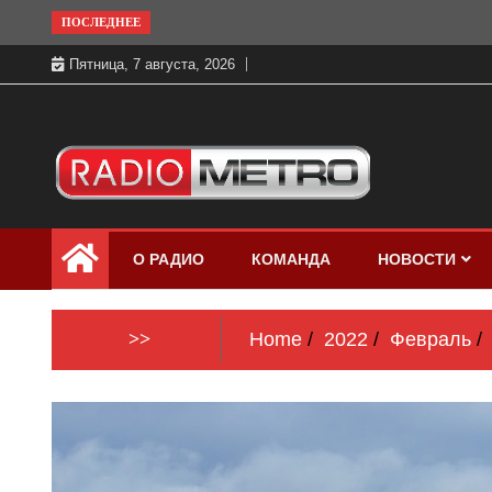
Skip
ПОСЛЕДНЕЕ
to
Пятница, 7 августа, 2026
content
Слушать онлайн и на 102.4 FM
Радио МЕТРО
бесплатно в хорошем качестве Санкт-
О РАДИО
КОМАНДА
НОВОСТИ
Петербург и Россия
>>
Home
2022
Февраль