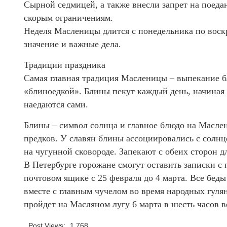
Сырной седмицей, а также внесли запрет на поеда
скорым ограничениям.
Неделя Масленицы длится с понедельника по воскр
значение и важные дела.
Традиции праздника
Самая главная традиция Масленицы – выпекание б
«блиноедкой». Блины пекут каждый день, начиная 
наедаются сами.
Блины – символ солнца и главное блюдо на Маслен
предков. У славян блины ассоциировались с солнце
на чугунной сковороде. Запекают с обеих сторон 
В Петербурге горожане смогут оставить записки 
почтовом ящике с 25 февраля до 4 марта. Все бед
вместе с главным чучелом во время народных гул
пройдет на Масляном лугу 6 марта в шесть часов в
Post Views:
1 768