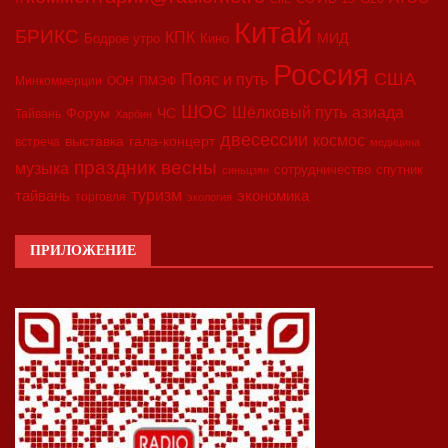
Китай
БРИКС
КПК
МИД
Бодрое утро
Кино
Россия
США
Пояс и путь
Минкоммерции
ООН
ПМЭФ
ШОС
азиада
Шёлковый путь
Форум
ЧС
Тайвань
Харбин
двесессии
космос
выставка
гала-концерт
встреча
медицина
праздник весны
музыка
сотрудничество
спутник
синьцзян
туризм
экономика
тайвань
торговля
экология
ПРИЛОЖЕНИЕ