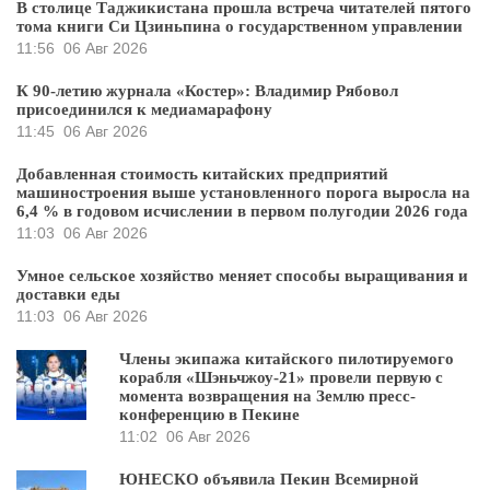
В столице Таджикистана прошла встреча читателей пятого
тома книги Си Цзиньпина о государственном управлении
11:56
06 Авг 2026
К 90-летию журнала «Костер»: Владимир Рябовол
присоединился к медиамарафону
11:45
06 Авг 2026
Добавленная стоимость китайских предприятий
машиностроения выше установленного порога выросла на
6,4 % в годовом исчислении в первом полугодии 2026 года
11:03
06 Авг 2026
Умное сельское хозяйство меняет способы выращивания и
доставки еды
11:03
06 Авг 2026
Члены экипажа китайского пилотируемого
корабля «Шэньчжоу-21» провели первую с
момента возвращения на Землю пресс-
конференцию в Пекине
11:02
06 Авг 2026
ЮНЕСКО объявила Пекин Всемирной