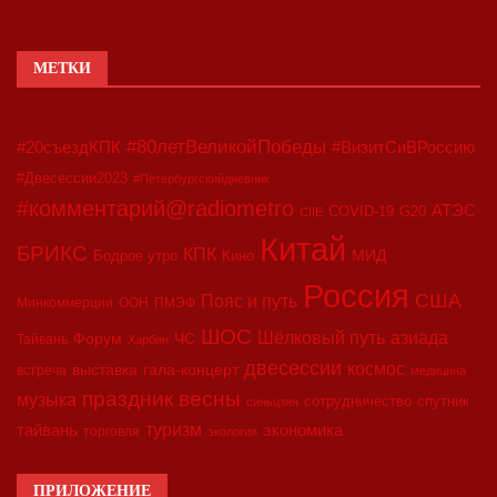
МЕТКИ
#80летВеликойПобеды
#20съездКПК
#ВизитСиВРоссию
#Двесессии2023
#Петербургскийдневник
#комментарий@radiometro
АТЭС
COVID-19
G20
CIIE
Китай
БРИКС
КПК
МИД
Бодрое утро
Кино
Россия
США
Пояс и путь
Минкоммерции
ООН
ПМЭФ
ШОС
азиада
Шёлковый путь
Форум
ЧС
Тайвань
Харбин
двесессии
космос
выставка
гала-концерт
встреча
медицина
праздник весны
музыка
сотрудничество
спутник
синьцзян
туризм
экономика
тайвань
торговля
экология
ПРИЛОЖЕНИЕ