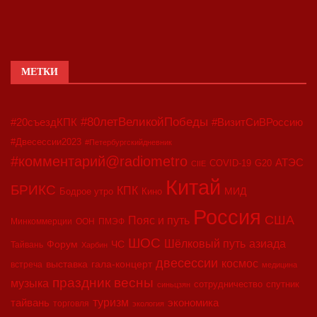
МЕТКИ
#80летВеликойПобеды
#20съездКПК
#ВизитСиВРоссию
#Двесессии2023
#Петербургскийдневник
#комментарий@radiometro
АТЭС
COVID-19
G20
CIIE
Китай
БРИКС
КПК
МИД
Бодрое утро
Кино
Россия
США
Пояс и путь
Минкоммерции
ООН
ПМЭФ
ШОС
азиада
Шёлковый путь
Форум
ЧС
Тайвань
Харбин
двесессии
космос
выставка
гала-концерт
встреча
медицина
праздник весны
музыка
сотрудничество
спутник
синьцзян
туризм
экономика
тайвань
торговля
экология