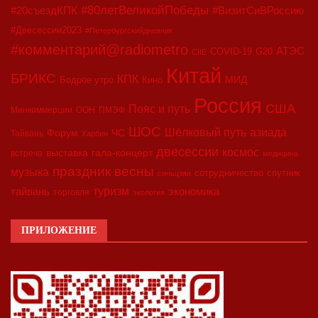
#80летВеликойПобеды
#20съездКПК
#ВизитСиВРоссию
#Двесессии2023
#Петербургскийдневник
#комментарий@radiometro
АТЭС
COVID-19
G20
CIIE
Китай
БРИКС
КПК
МИД
Бодрое утро
Кино
Россия
США
Пояс и путь
Минкоммерции
ООН
ПМЭФ
ШОС
азиада
Шёлковый путь
Форум
ЧС
Тайвань
Харбин
двесессии
космос
выставка
гала-концерт
встреча
медицина
праздник весны
музыка
сотрудничество
спутник
синьцзян
туризм
экономика
тайвань
торговля
экология
ПРИЛОЖЕНИЕ