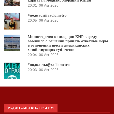
карнавал Медиакорпорации Китая
20:31
06 Авг 2026
#подкаст@radiometro
20:05
06 Авг 2026
Министерство коммерции КНР в среду
объявило о решении принять ответные меры
в отношении шести американских
хозяйствующих субъектов
20:04
06 Авг 2026
#подкасты@radiometro
20:03
06 Авг 2026
РАДИО «METRO» 102.4 FM