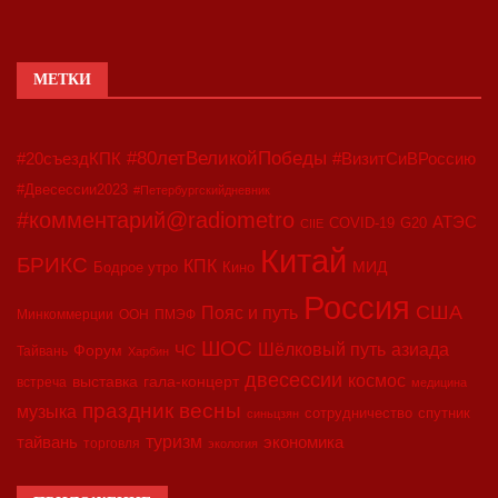
МЕТКИ
#80летВеликойПобеды
#20съездКПК
#ВизитСиВРоссию
#Двесессии2023
#Петербургскийдневник
#комментарий@radiometro
АТЭС
COVID-19
G20
CIIE
Китай
БРИКС
КПК
МИД
Бодрое утро
Кино
Россия
США
Пояс и путь
Минкоммерции
ООН
ПМЭФ
ШОС
азиада
Шёлковый путь
Форум
ЧС
Тайвань
Харбин
двесессии
космос
выставка
гала-концерт
встреча
медицина
праздник весны
музыка
сотрудничество
спутник
синьцзян
туризм
экономика
тайвань
торговля
экология