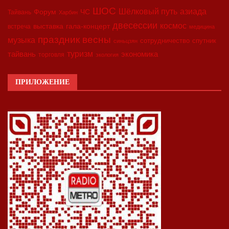
ШОС
азиада
Шёлковый путь
Форум
ЧС
Тайвань
Харбин
двесессии
космос
выставка
гала-концерт
встреча
медицина
праздник весны
музыка
сотрудничество
спутник
синьцзян
туризм
экономика
тайвань
торговля
экология
ПРИЛОЖЕНИЕ