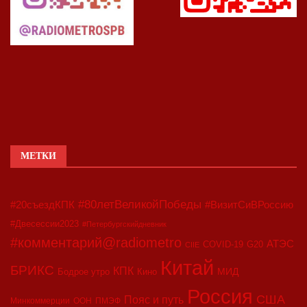
МЕТКИ
#80летВеликойПобеды
#20съездКПК
#ВизитСиВРоссию
#Двесессии2023
#Петербургскийдневник
#комментарий@radiometro
АТЭС
COVID-19
G20
CIIE
Китай
БРИКС
КПК
МИД
Бодрое утро
Кино
Россия
США
Пояс и путь
Минкоммерции
ООН
ПМЭФ