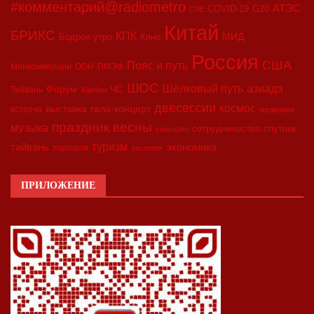
#комментарий@radiometro
АТЭС
COVID-19
G20
CIIE
Китай
БРИКС
КПК
МИД
Бодрое утро
Кино
Россия
США
Пояс и путь
Минкоммерции
ООН
ПМЭФ
ШОС
азиада
Шёлковый путь
Форум
ЧС
Тайвань
Харбин
двесессии
космос
выставка
гала-концерт
встреча
медицина
праздник весны
музыка
сотрудничество
спутник
синьцзян
туризм
экономика
тайвань
торговля
экология
ПРИЛОЖЕНИЕ