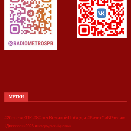
МЕТКИ
#80летВеликойПобеды
#20съездКПК
#ВизитСиВРоссию
#Двесессии2023
#Петербургскийдневник