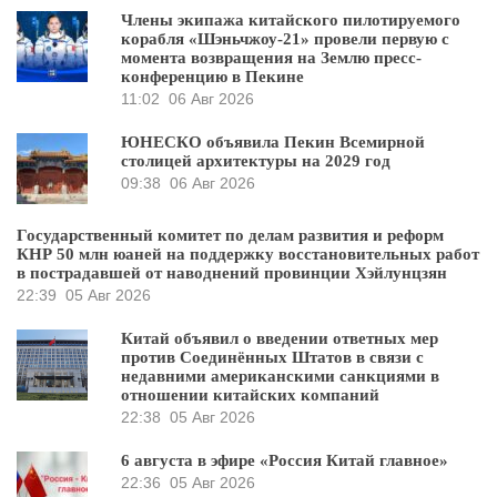
Члены экипажа китайского пилотируемого
корабля «Шэньчжоу-21» провели первую с
момента возвращения на Землю пресс-
конференцию в Пекине
11:02
06 Авг 2026
ЮНЕСКО объявила Пекин Всемирной
столицей архитектуры на 2029 год
09:38
06 Авг 2026
Государственный комитет по делам развития и реформ
КНР 50 млн юаней на поддержку восстановительных работ
в пострадавшей от наводнений провинции Хэйлунцзян
22:39
05 Авг 2026
Китай объявил о введении ответных мер
против Соединённых Штатов в связи с
недавними американскими санкциями в
отношении китайских компаний
22:38
05 Авг 2026
6 августа в эфире «Россия Китай главное»
22:36
05 Авг 2026