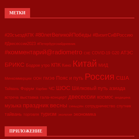
МЕТКИ
#80летВеликойПобеды
#20съездКПК
#ВизитСиВРоссию
#Двесессии2023
#Петербургскийдневник
#комментарий@radiometro
АТЭС
COVID-19
G20
CIIE
Китай
БРИКС
КПК
МИД
Бодрое утро
Кино
Россия
США
Пояс и путь
Минкоммерции
ООН
ПМЭФ
ШОС
азиада
Шёлковый путь
Форум
ЧС
Тайвань
Харбин
двесессии
космос
выставка
гала-концерт
встреча
медицина
праздник весны
музыка
сотрудничество
спутник
синьцзян
туризм
экономика
тайвань
торговля
экология
ПРИЛОЖЕНИЕ