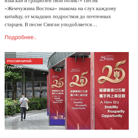
изыскан и грациозен твой облик?» Песня
«Жемчужина Востока» знакома на слух каждому
китайцу, от младших подростков до почтенных
старцев. В песне Сянган уподобляется…
Подробнее..
РОССИЯ-КИТАЙ:
ГЛАВНОЕ