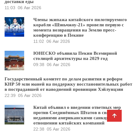
доставки еды
11:03
06 Авг 2026
Члены экипажа китайского пилотируемого
корабля «Шэньчжоу-21» провели первую с
момента возвращения на Землю пресс-
конференцию в Пекине
11:02
06 Авг 2026
ЮНЕСКО объявила Пекин Всемирной
столицей архитектуры на 2029 год
09:38
06 Авг 2026
Государственный комитет по делам развития и реформ
КНР 50 млн юаней на поддержку восстановительных работ
в пострадавшей от наводнений провинции Хэйлунцзян
22:39
05 Авг 2026
Китай объявил о введении ответных мер
против Соединённых Штатов в связи с
недавними американскими санкциями в
отношении китайских компаний
22:38
05 Авг 2026