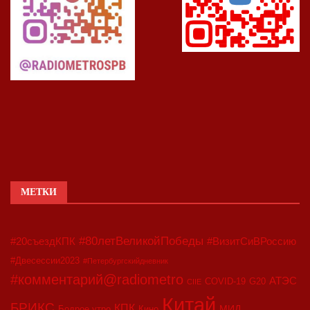
МЕТКИ
#80летВеликойПобеды
#20съездКПК
#ВизитСиВРоссию
#Двесессии2023
#Петербургскийдневник
#комментарий@radiometro
АТЭС
COVID-19
G20
CIIE
Китай
БРИКС
КПК
МИД
Бодрое утро
Кино