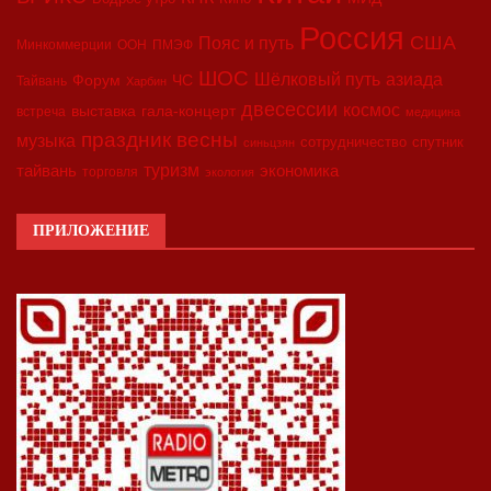
Россия
США
Пояс и путь
Минкоммерции
ООН
ПМЭФ
ШОС
азиада
Шёлковый путь
Форум
ЧС
Тайвань
Харбин
двесессии
космос
выставка
гала-концерт
встреча
медицина
праздник весны
музыка
сотрудничество
спутник
синьцзян
туризм
экономика
тайвань
торговля
экология
ПРИЛОЖЕНИЕ