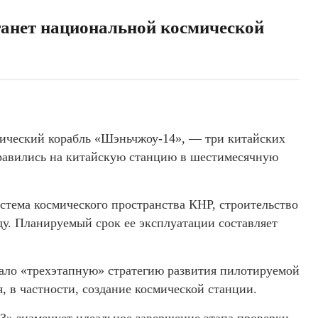
танет национальной космической
мический корабль «Шэньчжоу-14», — три китайских
равились на китайскую станцию в шестимесячную
истема космического пространства КНР, строительство
оду. Планируемый срок ее эксплуатации составляет
тало «трехэтапную» стратегию развития пилотируемой
, в частности, создание космической станции.