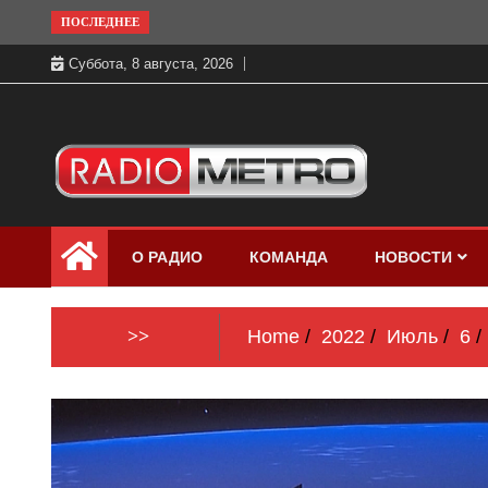
Skip
ПОСЛЕДНЕЕ
to
Суббота, 8 августа, 2026
content
Слушать онлайн и на 102.4 FM
Радио МЕТРО
бесплатно в хорошем качестве Санкт-
О РАДИО
КОМАНДА
НОВОСТИ
Петербург и Россия
>>
Home
2022
Июль
6