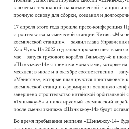
Полный успех пилотируемой миссии «Шэньчжоу-13
ключевых технологий на космической станции и по
прочную основу для сборки, создания и долгосроч
17 апреля этого года прошла пресс-конференция П
строительства космической станции Китая. «Мы о
космической станции», – заявил глава Управлени
Хао Чунь. На 2022 год запланировано шесть миссий
мае – запуск грузового корабля Тяньчжоу-4; в июн
«Шэньчжоу-14» с тремя космонавтами, которые на 
месяцев; в июле и в октябре соответственно – за
«Мэньтянь», которые планируются пристыковать к 
космической станции сформируют основную конфи
завершено строительство китайской орбитальной с
«Тяньчжоу-5» и пилотируемый космический корабл
после смены экипажа «Шэньчжоу-14» будут остават
Во время пребывания экипажа «Шэньчжоу-14» буде
станции, основную конфигурацию которой сформи