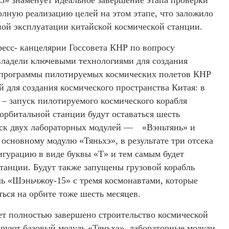
» знаменует идеальное завершение этапа проверки
лную реализацию целей на этом этапе, что заложило
ной эксплуатации китайской космической станции.
ресс- канцелярии Госсовета КНР по вопросу
владели ключевыми технологиями для создания
я программы пилотируемых космических полетов КНР
 для создания космического пространства Китая: в
е – запуск пилотируемого космического корабля
орбитальной станции будут оставаться шесть
пуск двух лабораторных модулей — «Вэньтянь» и
основному модулю «Тяньхэ», в результате три отсека
гурацию в виде буквы «T» и тем самым будет
танции. Будут также запущены грузовой корабль
ь «Шэньчжоу-15» с тремя космонавтами, которые
ься на орбите тоже шесть месяцев.
т полностью завершено строительство космической
руют базовый модуль «Тяньхэ», лабораторные модули