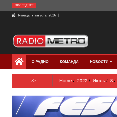
Skip
ПОСЛЕДНЕЕ
to
Пятница, 7 августа, 2026
content
Слушать онлайн и на 102.4 FM
Радио МЕТРО
бесплатно в хорошем качестве Санкт-
О РАДИО
КОМАНДА
НОВОСТИ
Петербург и Россия
>>
Home
2022
Июль
8