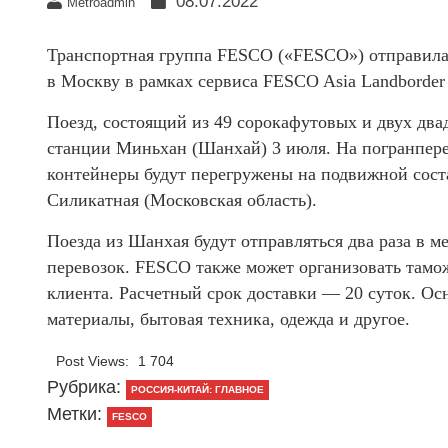
08.07.2022
Metroadmin
Транспортная группа FESCO («FESCO») отправил
в Москву в рамках сервиса FESCO Asia Landborder 
Поезд, состоящий из 49 сорокафутовых и двух дв
станции Миньхан (Шанхай) 3 июля. На погранпер
контейнеры будут перегружены на подвижной соста
Силикатная (Московская область).
Поезда из Шанхая будут отправляться два раза в 
перевозок. FESCO также может организовать тамож
клиента. Расчетный срок доставки — 20 суток. Ос
материалы, бытовая техника, одежда и другое.
Post Views:
1 704
Рубрика:
РОССИЯ-КИТАЙ: ГЛАВНОЕ
Метки:
FESCO