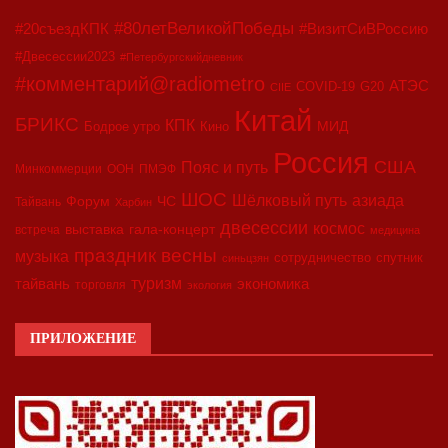
#80летВеликойПобеды
#20съездКПК
#ВизитСиВРоссию
#Двесессии2023
#Петербургскийдневник
#комментарий@radiometro
АТЭС
COVID-19
G20
CIIE
Китай
БРИКС
КПК
МИД
Бодрое утро
Кино
Россия
США
Пояс и путь
Минкоммерции
ООН
ПМЭФ
ШОС
азиада
Шёлковый путь
Форум
ЧС
Тайвань
Харбин
двесессии
космос
выставка
гала-концерт
встреча
медицина
праздник весны
музыка
сотрудничество
спутник
синьцзян
туризм
экономика
тайвань
торговля
экология
ПРИЛОЖЕНИЕ