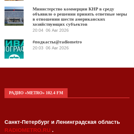
Министерство коммерции КНР в среду
объявило о решении принять ответные меры
в отношении шести американских
хозяйствующих субъектов
20:04
06 Авг 2026
#подкасты@radiometro
20:03
06 Авг 2026
РАДИО «METRO» 102.4 FM
Санкт-Петербург и Ленинградская область
RADIOMETRO.RU
.