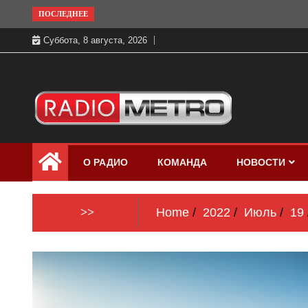
Skip
ПОСЛЕДНЕЕ
to
Суббота, 8 августа, 2026
content
Слушать онлайн и на 102.4 FM
Радио МЕТРО
бесплатно в хорошем качестве Санкт-
О РАДИО
КОМАНДА
НОВОСТИ
Петербург и Россия
>>
Home
2022
Июль
19