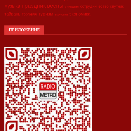
праздник весны
музыка
сотрудничество
спутник
синьцзян
туризм
экономика
тайвань
торговля
экология
ПРИЛОЖЕНИЕ