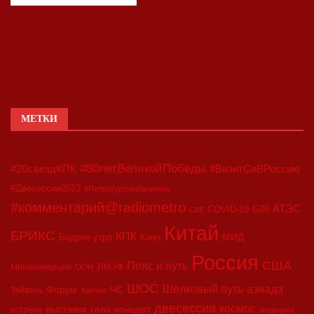
МЕТКИ
#80летВеликойПобеды
#20съездКПК
#ВизитСиВРоссию
#Двесессии2023
#Петербургскийдневник
#комментарий@radiometro
АТЭС
COVID-19
G20
CIIE
Китай
БРИКС
КПК
МИД
Бодрое утро
Кино
Россия
США
Пояс и путь
Минкоммерции
ООН
ПМЭФ
ШОС
азиада
Шёлковый путь
Форум
ЧС
Тайвань
Харбин
двесессии
космос
выставка
гала-концерт
встреча
медицина