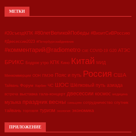
МЕТКИ
#80летВеликойПобеды
#20съездКПК
#ВизитСиВРоссию
#Двесессии2023
#Петербургскийдневник
#комментарий@radiometro
АТЭС
COVID-19
G20
CIIE
Китай
БРИКС
КПК
МИД
Бодрое утро
Кино
Россия
США
Пояс и путь
Минкоммерции
ООН
ПМЭФ
ШОС
азиада
Шёлковый путь
Форум
ЧС
Тайвань
Харбин
двесессии
космос
выставка
гала-концерт
встреча
медицина
праздник весны
музыка
сотрудничество
спутник
синьцзян
туризм
экономика
тайвань
торговля
экология
ПРИЛОЖЕНИЕ