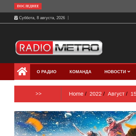
Skip
ПОСЛЕДНЕЕ
to
Суббота, 8 августа, 2026
content
Слушать онлайн и на 102.4 FM
Радио МЕТРО
бесплатно в хорошем качестве Санкт-
О РАДИО
КОМАНДА
НОВОСТИ
Петербург и Россия
>>
Home
2022
Август
1