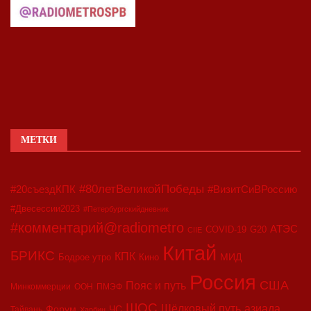
МЕТКИ
#80летВеликойПобеды
#20съездКПК
#ВизитСиВРоссию
#Двесессии2023
#Петербургскийдневник
#комментарий@radiometro
АТЭС
COVID-19
G20
CIIE
Китай
БРИКС
КПК
МИД
Бодрое утро
Кино
Россия
США
Пояс и путь
Минкоммерции
ООН
ПМЭФ
ШОС
азиада
Шёлковый путь
Форум
ЧС
Тайвань
Харбин