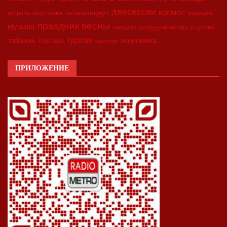
двесессии
космос
выставка
гала-концерт
встреча
медицина
праздник весны
музыка
сотрудничество
спутник
синьцзян
туризм
экономика
тайвань
торговля
экология
ПРИЛОЖЕНИЕ