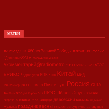
МЕТКИ
#80летВеликойПобеды
#20съездКПК
#ВизитСиВРоссию
#Двесессии2023
#Петербургскийдневник
#комментарий@radiometro
АТЭС
COVID-19
G20
CIIE
Китай
БРИКС
КПК
МИД
Бодрое утро
Кино
Россия
США
Пояс и путь
Минкоммерции
ООН
ПМЭФ
ШОС
азиада
Шёлковый путь
Форум
ЧС
Тайвань
Харбин
двесессии
космос
выставка
гала-концерт
встреча
медицина
праздник весны
музыка
сотрудничество
спутник
синьцзян