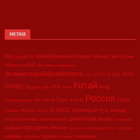
МЕТКИ
#80летВеликойПобеды
#20съездКПК
#ВизитСиВРоссию
#Двесессии2023
#Петербургскийдневник
#комментарий@radiometro
АТЭС
COVID-19
G20
CIIE
Китай
БРИКС
КПК
МИД
Бодрое утро
Кино
Россия
США
Пояс и путь
Минкоммерции
ООН
ПМЭФ
ШОС
азиада
Шёлковый путь
Форум
ЧС
Тайвань
Харбин
двесессии
космос
выставка
гала-концерт
встреча
медицина
праздник весны
музыка
сотрудничество
спутник
синьцзян
туризм
экономика
тайвань
торговля
экология