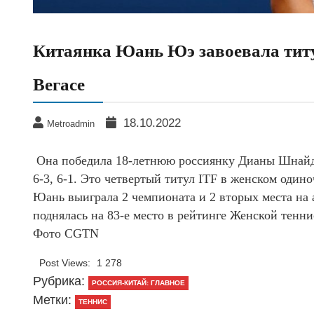
Китаянка Юань Юэ завоевала титул
Вегасе
18.10.2022
Metroadmin
Она победила 18-летнюю россиянку Дианы Шнайдер
6-3, 6-1. Это четвертый титул ITF в женском одино
Юань выиграла 2 чемпионата и 2 вторых места на
поднялась на 83-е место в рейтинге Женской тенн
Фото CGTN
Post Views:
1 278
Рубрика:
РОССИЯ-КИТАЙ: ГЛАВНОЕ
Метки:
ТЕННИС