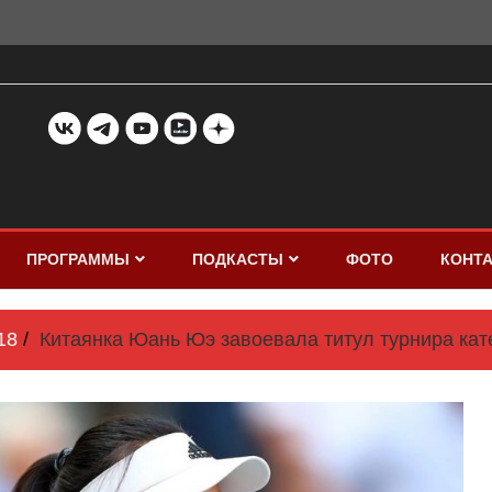
ПРОГРАММЫ
ПОДКАСТЫ
ФОТО
КОНТ
18
Китаянка Юань Юэ завоевала титул турнира кате