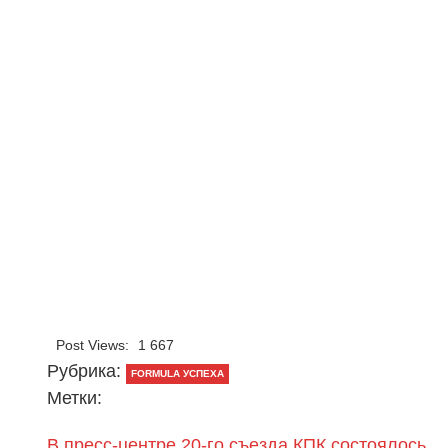
Post Views:
1 667
Рубрика:
FORMULA УСПЕХА
Метки:
В пресс-центре 20-го съезда КПК состоялось