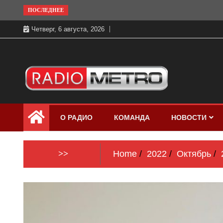
Skip
ПОСЛЕДНЕЕ
to
Четверг, 6 августа, 2026
content
Слушать онлайн и на 102.4 FM
Радио МЕТРО
бесплатно в хорошем качестве Санкт-
О РАДИО
КОМАНДА
НОВОСТИ
Петербург и Россия
>>
Home
2022
Октябрь