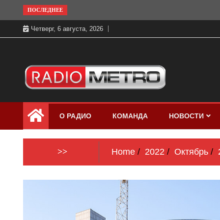
Skip
ПОСЛЕДНЕЕ
to
Четверг, 6 августа, 2026
content
Слушать онлайн и на 102.4 FM
Радио МЕТРО
бесплатно в хорошем качестве Санкт-
О РАДИО
КОМАНДА
НОВОСТИ
Петербург и Россия
>>
Home
2022
Октябрь