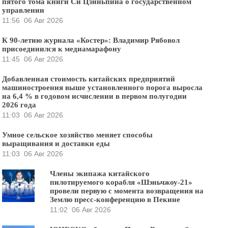
пятого тома книги Си Цзиньпина о государственном
управлении
11:56
06 Авг 2026
К 90-летию журнала «Костер»: Владимир Рябовол
присоединился к медиамарафону
11:45
06 Авг 2026
Добавленная стоимость китайских предприятий
машиностроения выше установленного порога выросла
на 6,4 % в годовом исчислении в первом полугодии
2026 года
11:03
06 Авг 2026
Умное сельское хозяйство меняет способы
выращивания и доставки еды
11:03
06 Авг 2026
Члены экипажа китайского
пилотируемого корабля «Шэньчжоу-21»
провели первую с момента возвращения на
Землю пресс-конференцию в Пекине
11:02
06 Авг 2026