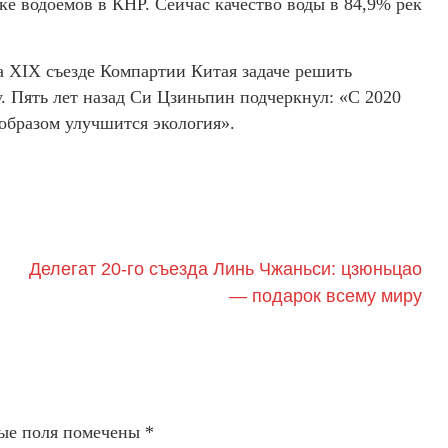
ке водоемов в КНР. Сейчас качество воды в 84,9% рек
а XIX съезде Компартии Китая задаче решить
. Пять лет назад Си Цзиньпин подчеркнул: «С 2020
образом улучшится экология».
Делегат 20-го съезда Линь Чжаньси: цзюньцао
— подарок всему миру
ые поля помечены
*