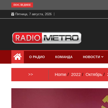
Skip
ПОСЛЕДНЕЕ
to
Пятница, 7 августа, 2026
content
Слушать онлайн и на 102.4 FM
Радио МЕТРО
бесплатно в хорошем качестве Санкт-
О РАДИО
КОМАНДА
НОВОСТИ
Петербург и Россия
>>
Home
2022
Октябрь