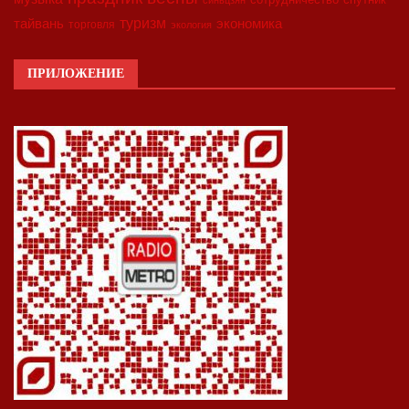
синьцзян
туризм
экономика
тайвань
торговля
экология
ПРИЛОЖЕНИЕ