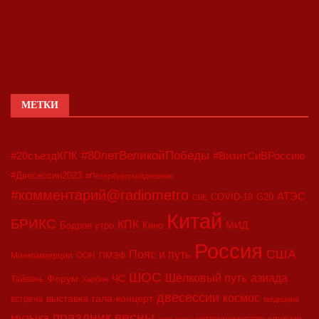
МЕТКИ
#80летВеликойПобеды
#20съездКПК
#ВизитСиВРоссию
#Двесессии2023
#Петербургскийдневник
#комментарий@radiometro
АТЭС
COVID-19
G20
CIIE
Китай
БРИКС
КПК
МИД
Бодрое утро
Кино
Россия
США
Пояс и путь
Минкоммерции
ООН
ПМЭФ
ШОС
азиада
Шёлковый путь
Форум
ЧС
Тайвань
Харбин
двесессии
космос
выставка
гала-концерт
встреча
медицина
праздник весны
музыка
сотрудничество
спутник