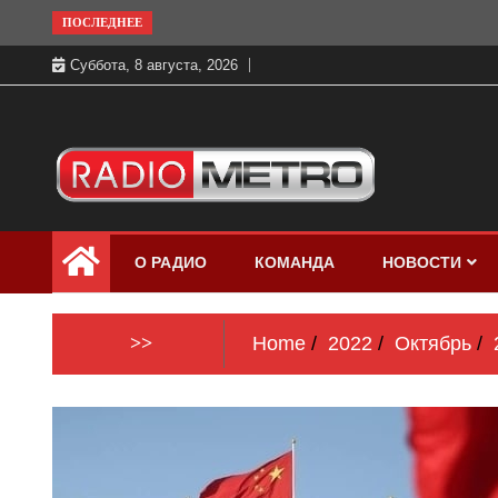
Skip
ПОСЛЕДНЕЕ
to
Суббота, 8 августа, 2026
content
Слушать онлайн и на 102.4 FM
Радио МЕТРО
бесплатно в хорошем качестве Санкт-
О РАДИО
КОМАНДА
НОВОСТИ
Петербург и Россия
>>
Home
2022
Октябрь