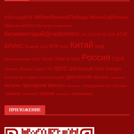
#80летВеликойПобеды
#20съездКПК
#ВизитСиВРоссию
#Двесессии2023
#Петербургскийдневник
#комментарий@radiometro
АТЭС
COVID-19
G20
CIIE
Китай
БРИКС
КПК
МИД
Бодрое утро
Кино
Россия
США
Пояс и путь
Минкоммерции
ООН
ПМЭФ
ШОС
азиада
Шёлковый путь
Форум
ЧС
Тайвань
Харбин
двесессии
космос
выставка
гала-концерт
встреча
медицина
праздник весны
музыка
сотрудничество
спутник
синьцзян
туризм
экономика
тайвань
торговля
экология
ПРИЛОЖЕНИЕ