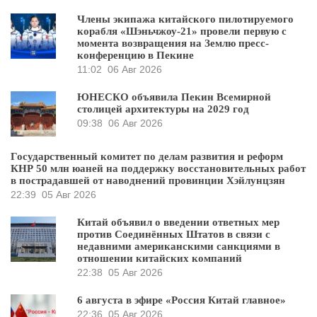
Члены экипажа китайского пилотируемого
корабля «Шэньчжоу-21» провели первую с
момента возвращения на Землю пресс-
конференцию в Пекине
11:02
06 Авг 2026
ЮНЕСКО объявила Пекин Всемирной
столицей архитектуры на 2029 год
09:38
06 Авг 2026
Государственный комитет по делам развития и реформ
КНР 50 млн юаней на поддержку восстановительных работ
в пострадавшей от наводнений провинции Хэйлунцзян
22:39
05 Авг 2026
Китай объявил о введении ответных мер
против Соединённых Штатов в связи с
недавними американскими санкциями в
отношении китайских компаний
22:38
05 Авг 2026
6 августа в эфире «Россия Китай главное»
22:36
05 Авг 2026