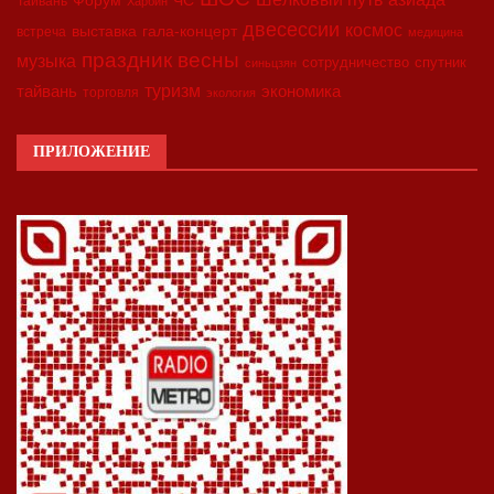
Форум
ЧС
Тайвань
Харбин
двесессии
космос
выставка
гала-концерт
встреча
медицина
праздник весны
музыка
сотрудничество
спутник
синьцзян
туризм
экономика
тайвань
торговля
экология
ПРИЛОЖЕНИЕ