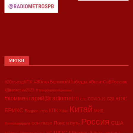
МЕТКИ
#80летВеликойПобеды
#20съездКПК
#ВизитСиВРоссию
#Двесессии2023
#Петербургскийдневник
#комментарий@radiometro
АТЭС
COVID-19
G20
CIIE
Китай
БРИКС
КПК
МИД
Бодрое утро
Кино
Россия
США
Пояс и путь
Минкоммерции
ООН
ПМЭФ
ШОС
азиада
Шёлковый путь