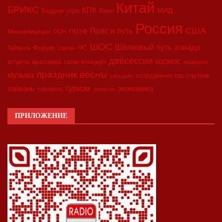
Китай
БРИКС
КПК
МИД
Бодрое утро
Кино
Россия
США
Пояс и путь
Минкоммерции
ООН
ПМЭФ
ШОС
азиада
Шёлковый путь
Форум
ЧС
Тайвань
Харбин
двесессии
космос
выставка
гала-концерт
встреча
медицина
праздник весны
музыка
сотрудничество
спутник
синьцзян
туризм
экономика
тайвань
торговля
экология
ПРИЛОЖЕНИЕ