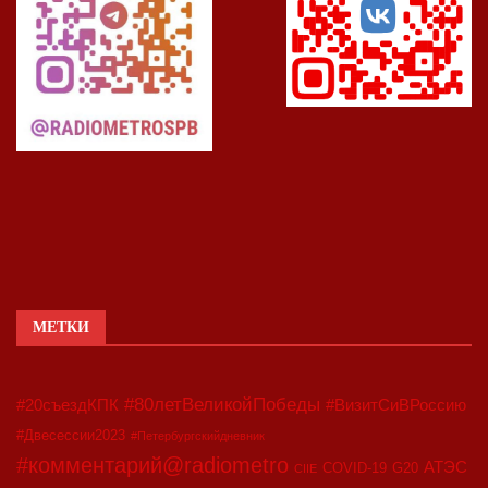
МЕТКИ
#80летВеликойПобеды
#20съездКПК
#ВизитСиВРоссию
#Двесессии2023
#Петербургскийдневник
#комментарий@radiometro
АТЭС
COVID-19
G20
CIIE