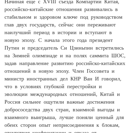
Начиная еще с XVIII съезда Компартии Китая,
российско-китайские отношения развивались в
стабильном и здоровом ключе под руководством
глав двух государств, сейчас они переживают
наилучший период в истории и вступают в
новую эпоху. С начала этого года президент
Путин и председатель Си Цзиньпин встретились
на Зимней олимпиаде и на полях саммита ШОС,
задав направление развитию российско-китайских
отношений в новую эпоху. Член Госсовета и
министр иностранных дел КНР Ван И говорил,
что в условиях глубокой перестройки и
эволюции международных отношений, Китай и
Россия сильнее ощутили важные достижения
добрососедства двух стран, взаимной выгоды и
взаимного выигрыша, лучше поняли ценный для
обеих сторон опыт неприсоединения к блокам,
отсутствия конфронтации и отказа от