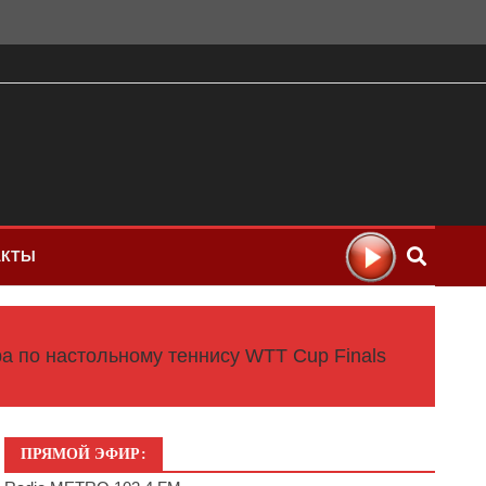
АКТЫ
ра по настольному теннису WTT Cup Finals
ПРЯМОЙ ЭФИР: