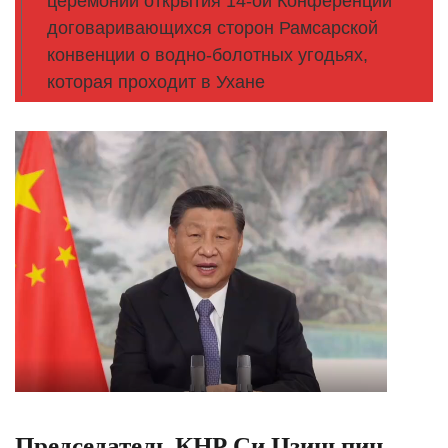
церемонии открытия 14-ой Конференции
договаривающихся сторон Рамсарской
конвенции о водно-болотных угодьях,
которая проходит в Ухане
Председатель КНР Си Цзиньпин