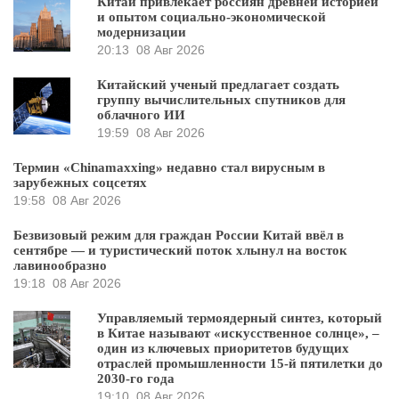
Китай привлекает россиян древней историей
и опытом социально-экономической
модернизации
20:13
08 Авг 2026
Китайский ученый предлагает создать
группу вычислительных спутников для
облачного ИИ
19:59
08 Авг 2026
Термин «Chinamaxxing» недавно стал вирусным в
зарубежных соцсетях
19:58
08 Авг 2026
Безвизовый режим для граждан России Китай ввёл в
сентябре — и туристический поток хлынул на восток
лавинообразно
19:18
08 Авг 2026
Управляемый термоядерный синтез, который
в Китае называют «искусственное солнце», –
один из ключевых приоритетов будущих
отраслей промышленности 15-й пятилетки до
2030-го года
19:10
08 Авг 2026