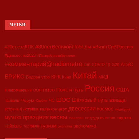
МЕТКИ
#80летВеликойПобеды
#20съездКПК
#ВизитСиВРоссию
#Двесессии2023
#Петербургскийдневник
#комментарий@radiometro
АТЭС
COVID-19
G20
CIIE
Китай
БРИКС
КПК
МИД
Бодрое утро
Кино
Россия
США
Пояс и путь
Минкоммерции
ООН
ПМЭФ
ШОС
азиада
Шёлковый путь
Форум
ЧС
Тайвань
Харбин
двесессии
космос
выставка
гала-концерт
встреча
медицина
праздник весны
музыка
сотрудничество
спутник
синьцзян
туризм
экономика
тайвань
торговля
экология