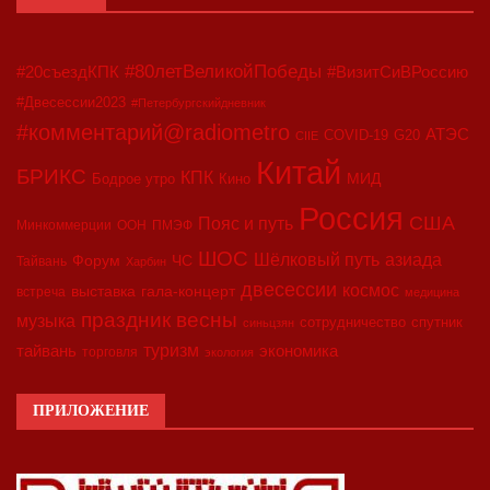
#80летВеликойПобеды
#20съездКПК
#ВизитСиВРоссию
#Двесессии2023
#Петербургскийдневник
#комментарий@radiometro
АТЭС
COVID-19
G20
CIIE
Китай
БРИКС
КПК
МИД
Бодрое утро
Кино
Россия
США
Пояс и путь
Минкоммерции
ООН
ПМЭФ
ШОС
азиада
Шёлковый путь
Форум
ЧС
Тайвань
Харбин
двесессии
космос
выставка
гала-концерт
встреча
медицина
праздник весны
музыка
сотрудничество
спутник
синьцзян
туризм
экономика
тайвань
торговля
экология
ПРИЛОЖЕНИЕ