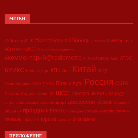
МЕТКИ
#80летВеликойПобеды
#20съездКПК
#ВизитСиВРоссию
#Двесессии2023
#Петербургскийдневник
#комментарий@radiometro
АТЭС
COVID-19
G20
CIIE
Китай
БРИКС
КПК
МИД
Бодрое утро
Кино
Россия
США
Пояс и путь
Минкоммерции
ООН
ПМЭФ
ШОС
азиада
Шёлковый путь
Форум
ЧС
Тайвань
Харбин
двесессии
космос
выставка
гала-концерт
встреча
медицина
праздник весны
музыка
сотрудничество
спутник
синьцзян
туризм
экономика
тайвань
торговля
экология
ПРИЛОЖЕНИЕ