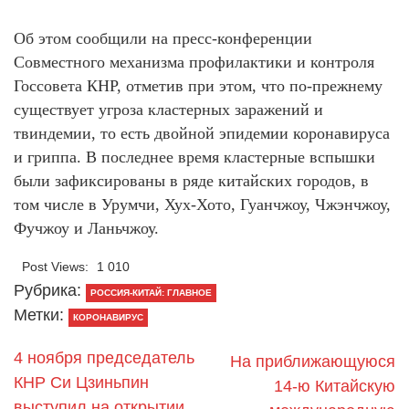
Об этом сообщили на пресс-конференции
Совместного механизма профилактики и контроля
Госсовета КНР, отметив при этом, что по-прежнему
существует угроза кластерных заражений и
твиндемии, то есть двойной эпидемии коронавируса
и гриппа. В последнее время кластерные вспышки
были зафиксированы в ряде китайских городов, в
том числе в Урумчи, Хух-Хото, Гуанчжоу, Чжэнчжоу,
Фучжоу и Ланьчжоу.
Post Views:
1 010
Рубрика:
РОССИЯ-КИТАЙ: ГЛАВНОЕ
Метки:
КОРОНАВИРУС
4 ноября председатель
На приближающуюся
КНР Си Цзиньпин
14-ю Китайскую
выступил на открытии