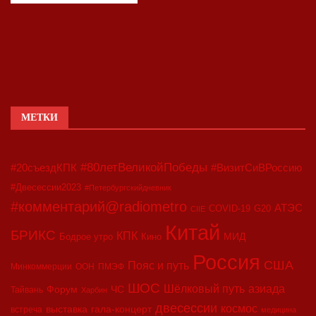
МЕТКИ
#80летВеликойПобеды
#20съездКПК
#ВизитСиВРоссию
#Двесессии2023
#Петербургскийдневник
#комментарий@radiometro
АТЭС
COVID-19
G20
CIIE
Китай
БРИКС
КПК
МИД
Бодрое утро
Кино
Россия
США
Пояс и путь
Минкоммерции
ООН
ПМЭФ
ШОС
азиада
Шёлковый путь
Форум
ЧС
Тайвань
Харбин
двесессии
космос
выставка
гала-концерт
встреча
медицина