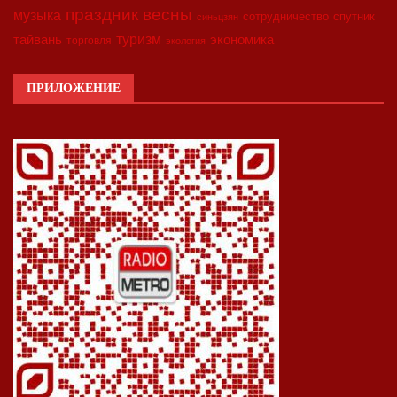
праздник весны
музыка
сотрудничество
спутник
синьцзян
туризм
экономика
тайвань
торговля
экология
ПРИЛОЖЕНИЕ