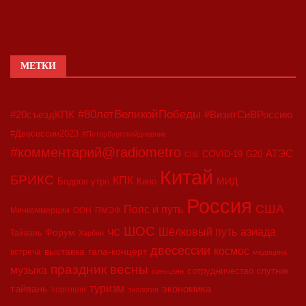
МЕТКИ
#80летВеликойПобеды
#20съездКПК
#ВизитСиВРоссию
#Двесессии2023
#Петербургскийдневник
#комментарий@radiometro
АТЭС
COVID-19
G20
CIIE
Китай
БРИКС
КПК
МИД
Бодрое утро
Кино
Россия
США
Пояс и путь
Минкоммерции
ООН
ПМЭФ
ШОС
азиада
Шёлковый путь
Форум
ЧС
Тайвань
Харбин
двесессии
космос
выставка
гала-концерт
встреча
медицина
праздник весны
музыка
сотрудничество
спутник
синьцзян
туризм
экономика
тайвань
торговля
экология