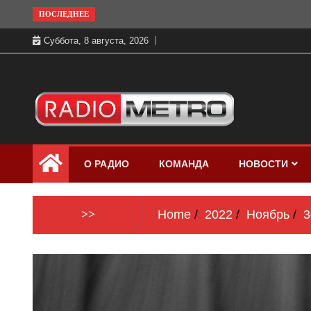
Skip
ПОСЛЕДНЕЕ
to
Суббота, 8 августа, 2026
content
Слушать онлайн и на 102.4 FM
Радио МЕТРО
бесплатно в хорошем качестве Санкт-
О РАДИО
КОМАНДА
НОВОСТИ
Петербург и Россия
>>
Home
2022
Ноябрь
3