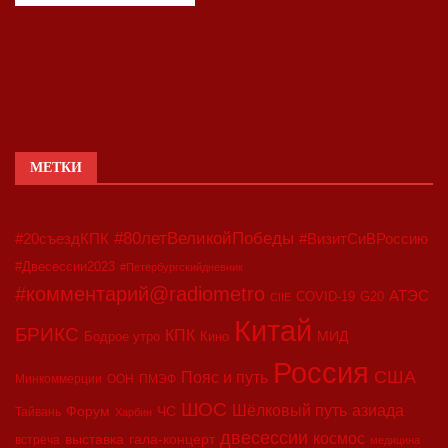
МЕТКИ
#80летВеликойПобеды
#20съездКПК
#ВизитСиВРоссию
#Двесессии2023
#Петербургскийдневник
#комментарий@radiometro
АТЭС
COVID-19
G20
CIIE
Китай
БРИКС
КПК
МИД
Бодрое утро
Кино
Россия
США
Пояс и путь
Минкоммерции
ООН
ПМЭФ
ШОС
азиада
Шёлковый путь
Форум
ЧС
Тайвань
Харбин
двесессии
космос
выставка
гала-концерт
встреча
медицина