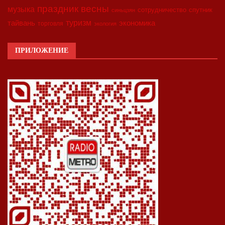
праздник весны
музыка
сотрудничество
спутник
синьцзян
туризм
экономика
тайвань
торговля
экология
ПРИЛОЖЕНИЕ