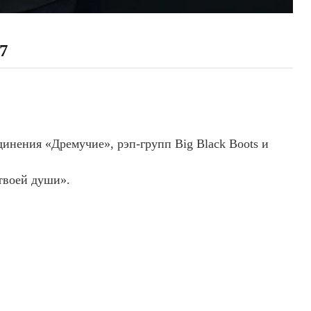
7
динения «Дремучие», рэп-групп Big Black Boots и
твоей души».