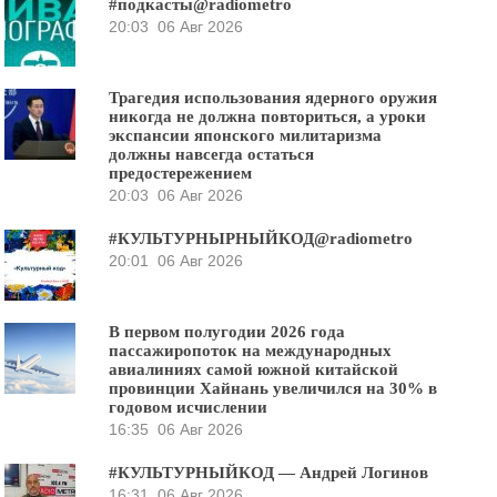
#подкасты@radiometro
20:03
06 Авг 2026
Трагедия использования ядерного оружия
никогда не должна повториться, а уроки
экспансии японского милитаризма
должны навсегда остаться
предостережением
20:03
06 Авг 2026
#КУЛЬТУРНЫРНЫЙКОД@radiometro
20:01
06 Авг 2026
В первом полугодии 2026 года
пассажиропоток на международных
авиалиниях самой южной китайской
провинции Хайнань увеличился на 30% в
годовом исчислении
16:35
06 Авг 2026
#КУЛЬТУРНЫЙКОД — Андрей Логинов
16:31
06 Авг 2026